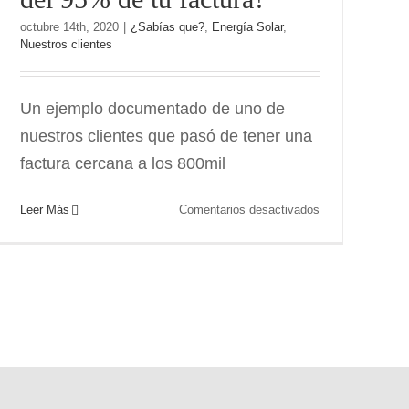
octubre 14th, 2020
|
¿Sabías que?
,
Energía Solar
,
Nuestros clientes
Un ejemplo documentado de uno de
nuestros clientes que pasó de tener una
factura cercana a los 800mil
en
Leer Más
Comentarios desactivados
¿Sabías
que
si
se
a
pueden
lograr
ahorros
por
encima
del