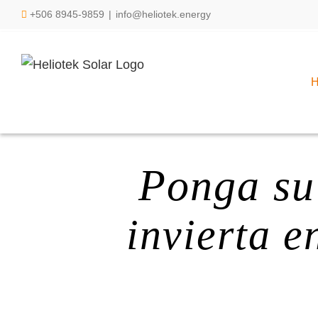
Saltar
+506 8945-9859
|
info@heliotek.energy
al
contenido
Ponga su
invierta e