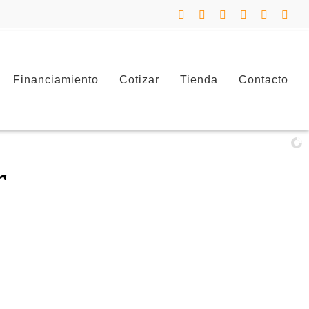
Facebook
Instagram
LinkedIn
X
YouTube
Corr
elec
Financiamiento
Cotizar
Tienda
Contacto
r