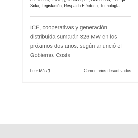
Solar
,
Legislación
,
Respaldo Eléctrico
,
Tecnología
ICE, cooperativas y generación
distribuida sumarán 326 MW en los
próximos dos años, según anunció el
Gobierno. Costa
en
Leer Más
Comentarios desactivados
Cos
Ric
inc
la
ene
sola
en
la
mat
eléc