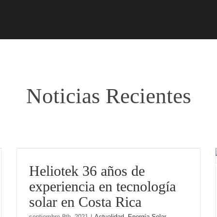
Noticias Recientes
Heliotek 36 años de
experiencia en tecnología solar
Heliotek 36 años de
en Costa Rica
experiencia en tecnología
Actualidad
Energía Solar
solar en Costa Rica
septiembre 8th, 2021
|
Actualidad
,
Energía Solar