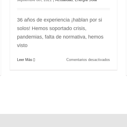
36 años de experiencia ¡hablan por si
solos! Hemos soportado crisis,
pandemias, falta de normativa, hemos
visto
en
Leer Más
Comentarios desactivados
Heliotek
ta
36
a
años
orpora
de
experienci
rgía
en
r
tecnología
solar
en
riz
Costa
trica
Rica