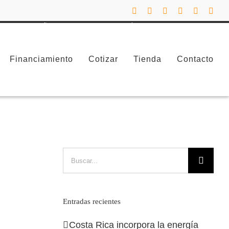
Facebook
Instagram
LinkedIn
X
YouTube
Corr
elec
Heliotek 36 años de experiencia en tecnología solar en Costa Rica
Financiamiento
Cotizar
Tienda
Contacto
Buscar:
Entradas recientes
Costa Rica incorpora la energía