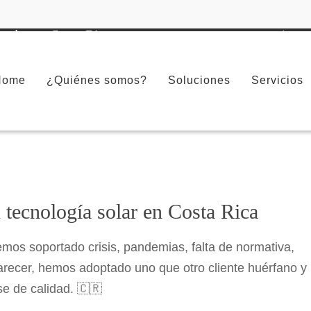
 solar en Costa Rica
Inicio
Actualidad
Energía Solar
Home
¿Quiénes somos?
Soluciones
Servicios
 tecnología solar en Costa Rica
emos soportado crisis, pandemias, falta de normativa,
recer, hemos adoptado uno que otro cliente huérfano y
e de calidad. 🇨🇷