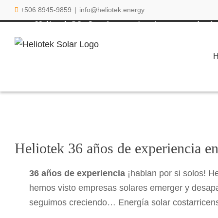
Saltar
+506 8945-9859
|
info@heliotek.energy
al
Heliotek 36 años de experiencia en tecnología
contenido
Heliotek 36 años de experiencia en
36 años de experiencia
¡hablan por si solos! H
hemos visto empresas solares emerger y desapa
seguimos creciendo… Energía solar costarricens