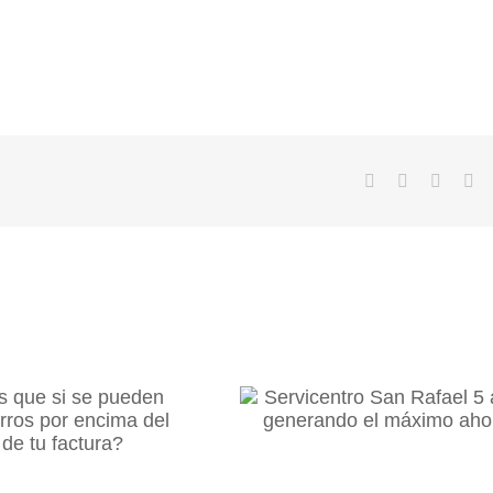
ías que si se
Servicentro San
lograr ahorros
Rafael 5 años
ncima del 95%
generando el máxi
tu factura?
ahorro