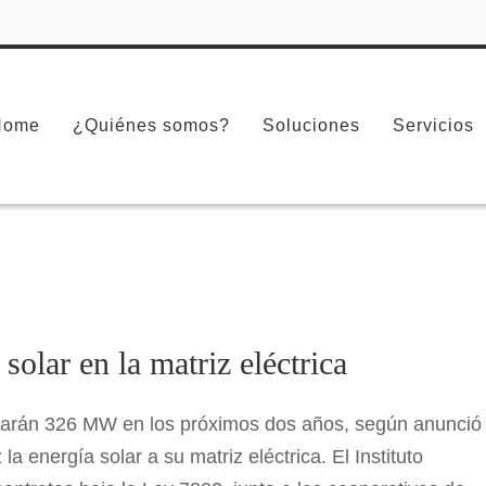
Home
¿Quiénes somos?
Soluciones
Servicios
nergía solar en la matriz eléctrica
solar en la matriz eléctrica
 Solar
Legislación
Respaldo Eléctrico
Tecnología
umarán 326 MW en los próximos dos años, según anunció 
a energía solar a su matriz eléctrica. El Instituto