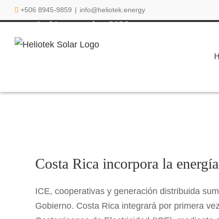
Saltar
+506 8945-9859
|
info@heliotek.energy
al
Archivos anuales:
2026
contenido
Costa Rica incorpora la e
Costa Rica incorpora la energía 
¿Sabías que?
Actualidad
Energía
ICE, cooperativas y generación distribuida s
Gobierno. Costa Rica integrará por primera vez l