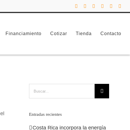
Facebook
Instagram
LinkedIn
X
YouTube
Corr
elec
Inicio
2026
Financiamiento
Cotizar
Tienda
Contacto
Buscar:
el
Entradas recientes
Costa Rica incorpora la energía